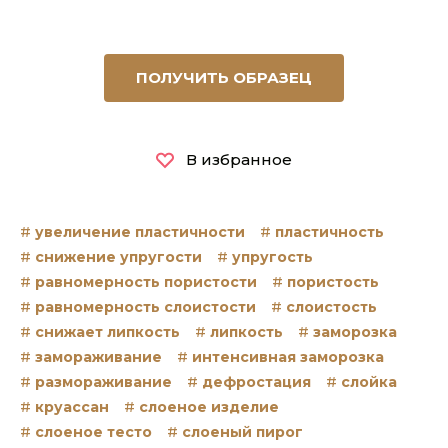
ПОЛУЧИТЬ ОБРАЗЕЦ
В избранное
увеличение пластичности
пластичность
снижение упругости
упругость
равномерность пористости
пористость
равномерность слоистости
слоистость
снижает липкость
липкость
заморозка
замораживание
интенсивная заморозка
размораживание
дефростация
слойка
круассан
слоеное изделие
слоеное тесто
слоеный пирог