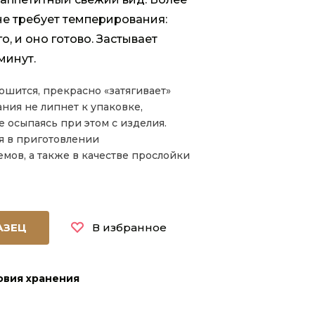
 не требует темперирования:
о, и оно готово. Застывает
минут.
рошится, прекрасно «затягивает»
ания не липнет к упаковке,
е осыпаясь при этом с изделия.
я в приготовлении
ов, а также в качестве прослойки
АЗЕЦ
В избранное
овия хранения