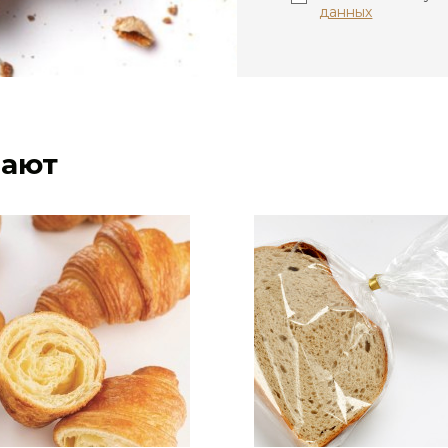
данных
пают