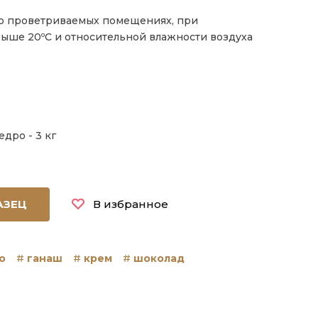
о проветриваемых помещениях, при
выше 20ºС и относительной влажности воздуха
дро - 3 кг
АЗЕЦ
В избранное
о
ганаш
крем
шоколад